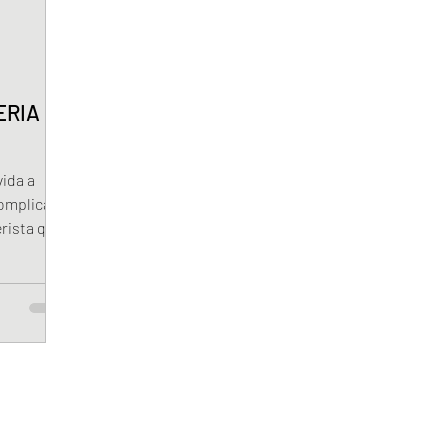
ERIA
ida a
complicado
rista que
ões de
ção. Esse
as
ordem