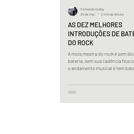
Fernando Godoy
24 de mar.
2 min de leitura
AS DEZ MELHORES
INTRODUÇÕES DE BAT
DO ROCK
A mola mestra do rock é sem dúv
bateria, sem sua cadência fica 
o andamento musical e tem bate
acha pouco e ainda faz introduç
música que chegam a ficar mais
marcantes do que a própria can
texto busca fazer jus aos ases d
baquetas e suas inesquecíveis
introduções. Vamos a lista em 
decrescente.