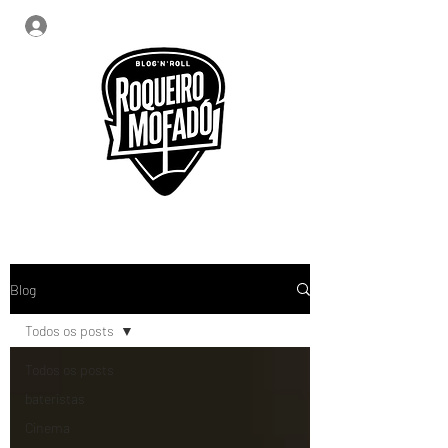
Login
Blog
Todos os posts
Todos os posts
bateristas
Cinema