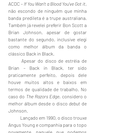
ACDC – 
If You Wan’t a Blood You’ve Got it
, 
não escondo de ninguém que minha 
banda predileta é a trupe australiana. 
Também já revelei preferir Bon Scott a 
Brian Johnson, apesar de gostar 
bastante do segundo, inclusive elegi 
como melhor álbum da banda o 
clássico Back in Black.
	Apesar do disco de estréia de 
Brian – Back in Black, ter sido 
praticamente perfeito, depois dele 
houve muitos altos e baixos em 
termos de qualidade de trabalho. No 
caso do 
The Razors Edge
, considero o 
melhor álbum desde o disco 
debut 
de 
Johnson.
	Lançado em 1990, o disco trouxe 
Angus Young e companhia para o topo 
novamente, naquele que podemos 