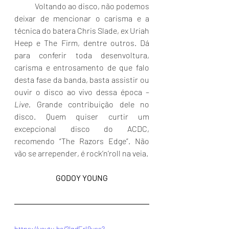
	Voltando ao disco, não podemos 
deixar de mencionar o carisma e a 
técnica do batera Chris Slade, ex Uriah 
Heep e The Firm, dentre outros. Dá 
para conferir toda desenvoltura, 
carisma e entrosamento de que falo 
desta fase da banda, basta assistir ou 
ouvir o disco ao vivo dessa época – 
Live. 
Grande contribuição dele no 
disco. Quem quiser curtir um 
excepcional disco do ACDC, 
recomendo “The Razors Edge”. Não 
vão se arrepender, é rock’n’roll na veia.
GODOY YOUNG
https://youtu.be/2lqdErI9uss?