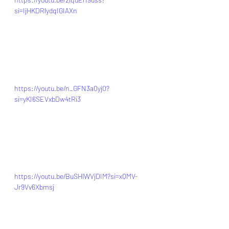
si=IjHKDRlydqIGIAXn
https://youtu.be/n_GFN3a0yj0?
si=yKI6SEVxbDw4tRi3
https://youtu.be/BuSHlWVjDIM?si=xQMV-
Jr9Vv6Xbmsj