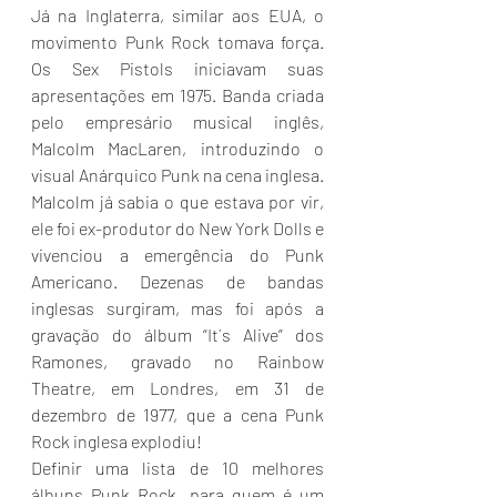
Já na Inglaterra, similar aos EUA, o 
movimento Punk Rock tomava força. 
Os Sex Pistols iniciavam suas 
apresentações em 1975. Banda criada 
pelo empresário musical inglês, 
Malcolm MacLaren, introduzindo o 
visual Anárquico Punk na cena inglesa. 
Malcolm já sabia o que estava por vir, 
ele foi ex-produtor do New York Dolls e 
vivenciou a emergência do Punk 
Americano. Dezenas de bandas 
inglesas surgiram, mas foi após a 
gravação do álbum “It´s Alive” dos 
Ramones, gravado no Rainbow 
Theatre, em Londres, em 31 de 
dezembro de 1977, que a cena Punk 
Rock inglesa explodiu!
Definir uma lista de 10 melhores 
álbuns Punk Rock, para quem é um 