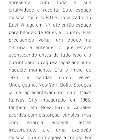
apresentar com toda a sua 
criatividade e revolta. Este espaço 
musical foi o C.B.G.B, localizado no 
East Village em NY, até então espaço 
para bandas de Blues e Country. Mas 
precisamos voltar um pouco na 
história e entender o que estava 
acontecendo antes de tudo isso e o 
que influenciou aquela rapaziada punk 
naquele momento. Era o início de 
1970, e bandas como Velvet 
Undergound, New York Dolls, Stooges 
já se apresentavam no club Max's 
Kansas City inaugurado em 1965, 
também em Nova Iorque. Aqueles 
acordes com distorção, simples, mas 
com energia visceral, letras 
irreverentes, era uma explosão 
musical que contagiava a todos! Foi 