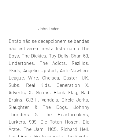
John Lydon
Então não se decepcionem se bandas 
não estiverem nesta lista como The 
Boys, The Dickies, Toy Dolls, Shan 69, 
Undertones, The Adicts, Rezillos, 
Skids, Angelic Upstart, Anti-Nowhere 
League, Wire, Chelsea, Easter, UK. 
Subs, Real Kids, Generation X, 
Adverts, X, Germs, Black Flag, Bad 
Brains, G.B.H, Vandals, Circle Jerks, 
Slaughter & The Dogs, Johnny 
Thunders & The Heartbreakers, 
Lurkers, 999, Die Toten Hosen, Die 
Ärzte, The Jam, MC5, Richard Hell, 
Dead Boys,  Professionals, The Saints, 