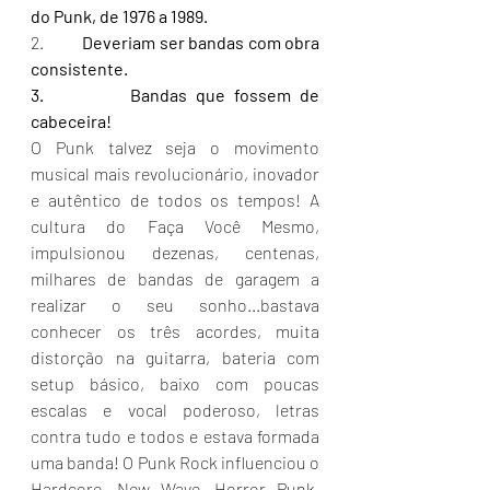
do Punk, de 1976 a 1989.
2.  
        Deveriam ser bandas com obra 
consistente.
3.          Bandas que fossem de 
cabeceira!
O Punk talvez seja o movimento 
musical mais revolucionário, inovador 
e autêntico de todos os tempos! A 
cultura do Faça Você Mesmo, 
impulsionou dezenas, centenas, 
milhares de bandas de garagem a 
realizar o seu sonho...bastava 
conhecer os três acordes, muita 
distorção na guitarra, bateria com 
setup básico, baixo com poucas 
escalas e vocal poderoso, letras 
contra tudo e todos e estava formada 
uma banda! O Punk Rock influenciou o 
Hardcore, New Wave, Horror Punk, 