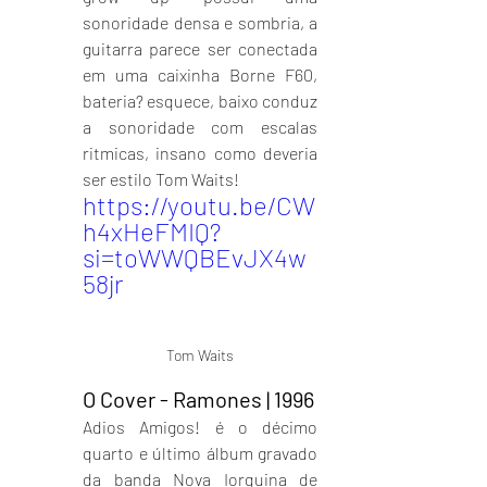
sonoridade densa e sombria, a 
guitarra parece ser conectada 
em uma caixinha Borne F60, 
bateria? esquece, baixo conduz 
a sonoridade com escalas 
ritmicas, insano como deveria 
ser estilo Tom Waits!
https://youtu.be/CW
h4xHeFMIQ?
si=toWWQBEvJX4w
58jr
Tom Waits
O Cover - Ramones | 1996
Adios Amigos! é o décimo 
quarto e último álbum gravado 
da banda Nova Iorquina de 