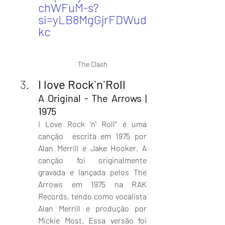
chWFuM-s?
si=yLB8MgGjrFDWud
kc
The Clash
I love Rock`n`Roll
A Original - The Arrows | 
1975
I Love Rock 'n' Roll" é uma 
canção  escrita em 1975 por 
Alan Merrill e Jake Hooker. A 
canção foi originalmente 
gravada e lançada pelos The 
Arrows em 1975 na RAK 
Records, tendo como vocalista 
Alan Merrill e produção por 
Mickie Most. Essa versão foi 