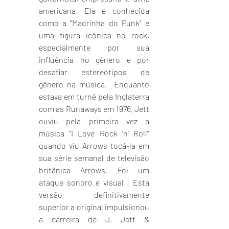
americana. Ela é conhecida 
como a "Madrinha do Punk" e 
uma figura icônica no rock, 
especialmente por sua 
influência no gênero e por 
desafiar estereótipos de 
gênero na música.  Enquanto 
estava em turnê pela Inglaterra 
com as Runaways em 1976, Jett 
ouviu pela primeira vez a 
música "I Love Rock 'n' Roll" 
quando viu Arrows tocá-la em 
sua série semanal de televisão 
britânica Arrows. Foi um 
ataque sonoro e visual ! Esta 
versão definitivamente 
superior a original impulsionou 
a carreira de J. Jett & 