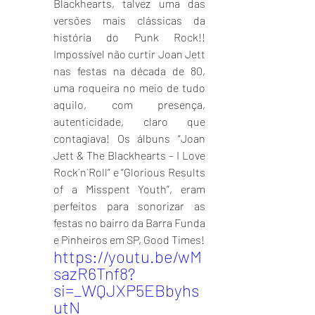
Blackhearts, talvez uma das 
versões mais clássicas da 
história do Punk Rock!! 
Impossível não curtir Joan Jett 
nas festas na década de 80, 
uma roqueira no meio de tudo 
aquilo, com presença, 
autenticidade, claro que 
contagiava! Os álbuns “Joan 
Jett & The Blackhearts – I Love 
Rock´n`Roll” e “Glorious Results 
of a Misspent Youth”, eram 
perfeitos para sonorizar as 
festas no bairro da Barra Funda 
e Pinheiros em SP, Good Times!
https://youtu.be/wM
sazR6Tnf8?
si=_WQJXP5EBbyhs
utN