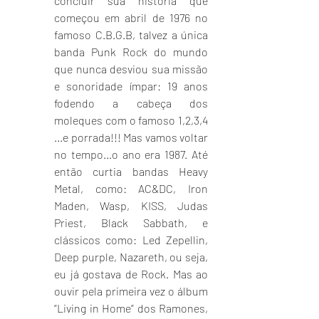
concluir sua história que 
começou em abril de 1976 no 
famoso C.B.G.B, talvez a única 
banda Punk Rock do mundo 
que nunca desviou sua missão 
e sonoridade ímpar: 19 anos 
fodendo a cabeça dos 
moleques com o famoso 1,2,3,4 
...e porrada!!! Mas vamos voltar 
no tempo...o ano era 1987. Até 
então curtia bandas Heavy 
Metal, como: AC&DC, Iron 
Maden, Wasp, KISS, Judas 
Priest, Black Sabbath, e 
clássicos como: Led Zepellin, 
Deep purple, Nazareth, ou seja, 
eu já gostava de Rock. Mas ao 
ouvir pela primeira vez o álbum 
“Living in Home” dos Ramones, 