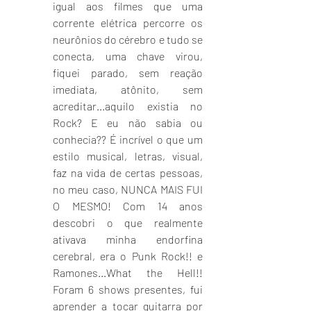
igual aos filmes que uma 
corrente elétrica percorre os 
neurônios do cérebro e tudo se 
conecta, uma chave virou, 
fiquei parado, sem reação 
imediata, atônito, sem 
acreditar...aquilo existia no 
Rock? E eu não sabia ou 
conhecia?? É incrível o que um 
estilo musical, letras, visual, 
faz na vida de certas pessoas, 
no meu caso, NUNCA MAIS FUI 
O MESMO! Com 14 anos 
descobri o que realmente 
ativava minha endorfina 
cerebral, era o Punk Rock!! e 
Ramones...What the Hell!! 
Foram 6 shows presentes, fui 
aprender a tocar guitarra por 