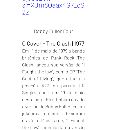
si=XJm8Oaax4G7_cS
2z
Bobby Fuller Four
O Cover - The Clash | 1977
Em 11 de maio de 1979 a banda 
britânica de Punk Rock The 
Clash lançou sua versão de "I 
Fought the law", com o EP "The 
Cost of Living", que atingiu a 
posição 
#22
 na parada UK 
Singles chart em 19 de maio 
deste ano.  Eles tinham ouvido 
a versão de Bobby Fuller em um 
jukebox, quando decidiram 
gravá-la. Mais tarde, "I Fought 
the Law" foi incluída na versão 