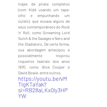
trajes de pirata completos 
(com Kidd usando um tapa-
olho e empunhando um 
cutelo), que ecoava alguns de 
seus contemporâneos do Rock 
'n' Roll, como Screaming Lord 
Sutch & the Savages e Nero and 
the Gladiators. De certa forma, 
sua abordagem antecipou e 
possivelmente inspirou 
roqueiros teatrais dos anos 
1970, como Alice Cooper e 
David Bowie, entre outros.
https://youtu.be/vM
TIgKTaYak?
si=RB28aLKx0ly3HP
YW