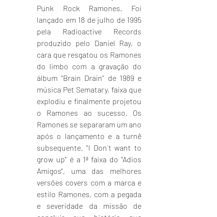
Punk Rock Ramones. Foi 
lançado em 18 de julho de 1995 
pela Radioactive Records 
produzido pelo Daniel Ray, o 
cara que resgatou os Ramones 
do limbo com a gravação do 
álbum “Brain Drain” de 1989 e 
música Pet Sematary, faixa que 
explodiu e finalmente projetou 
o Ramones ao sucesso. Os 
Ramones se separaram um ano 
após o lançamento e a turnê 
subsequente. "I Don´t want to 
grow up" é a 1ª faixa do "Adios 
Amigos", uma das melhores 
versões covers com a marca e 
estilo Ramones, com a pegada 
e severidade da missão de 