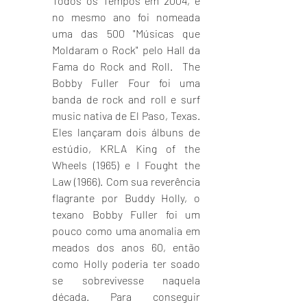
Todos os Tempos em 2004, e 
no mesmo ano foi nomeada 
uma das 500 "Músicas que 
Moldaram o Rock" pelo Hall da 
Fama do Rock and Roll.  The 
Bobby Fuller Four foi uma 
banda de rock and roll e surf 
music nativa de El Paso, Texas. 
Eles lançaram dois álbuns de 
estúdio, KRLA King of the 
Wheels (1965) e I Fought the 
Law (1966). Com sua reverência 
flagrante por Buddy Holly, o 
texano Bobby Fuller foi um 
pouco como uma anomalia em 
meados dos anos 60, então 
como Holly poderia ter soado 
se sobrevivesse naquela 
década. Para conseguir 