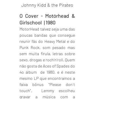
Johnny Kidd & the Pirates
O Cover - Motörhead & 
Girlschool  | 1980
MotorHead talvez seja uma das 
poucas bandas que consegue 
reunir fãs do Heavy Metal e do 
Punk Rock, som pesado mas 
sem muita firula, letras sobre 
sexo, drogas e roch'n'roll. Quem 
não gosta de Aces of Spades do 
4o álbum  de 1980, e é neste 
mesmo LP que encontramos a 
faixa bônus "Please don´t 
touch".  Lemmy escolheu 
gravar a música com a 
colaboração da banda 
Girlschool. Foi um sucesso 