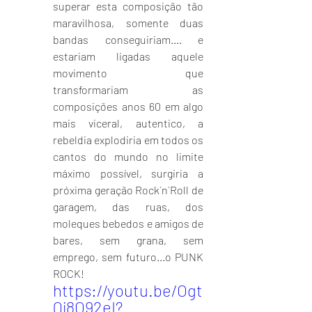
superar esta composição tão 
maravilhosa, somente duas 
bandas conseguiriam.... e 
estariam ligadas aquele 
movimento que 
transformariam as 
composições anos 60 em algo 
mais viceral, autentico, a 
rebeldia explodiria em todos os 
cantos do mundo no limite 
máximo possível, surgiria a 
próxima geração Rock´n`Roll de 
garagem, das ruas, dos 
moleques bebedos e amigos de 
bares, sem grana, sem 
emprego, sem futuro...o PUNK 
ROCK!
https://youtu.be/Ogt
Qj8O92eI?