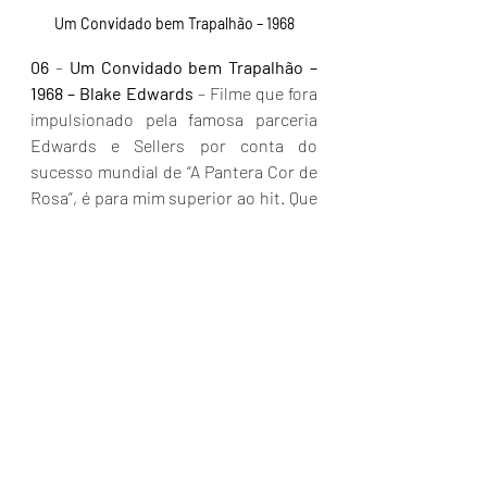
Um Convidado bem Trapalhão – 1968
06 
– 
Um Convidado bem Trapalhão – 
1968 – Blake Edwards
 – Filme que fora 
impulsionado pela famosa parceria 
Edwards e Sellers por conta do 
sucesso mundial de “A Pantera Cor de 
Rosa”, é para mim superior ao hit. Que 
Sellers é um gênio da comédia, 
ninguém questiona, mas aqui ele está 
perfeito, num papel de um 
ator/figurante indiano medíocre. 
Convidado por engano para uma festa 
de encerramento do filme que ele 
participou e destruiu os cenários de 
locação (cenas que são exibidas no 
início do filme). Ao adentrar a festa na 
mansão do produtor se depara com 
situações inusitadas e carrega o filme 