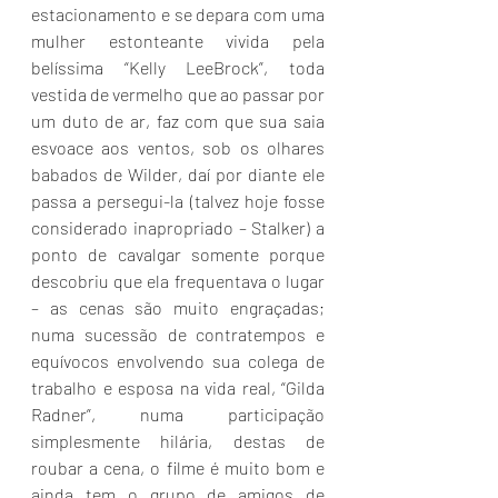
estacionamento e se depara com uma 
mulher estonteante vivida pela 
belíssima “Kelly LeeBrock”, toda 
vestida de vermelho que ao passar por 
um duto de ar, faz com que sua saia 
esvoace aos ventos, sob os olhares 
babados de Wilder, daí por diante ele 
passa a persegui-la (talvez hoje fosse 
considerado inapropriado – Stalker) a 
ponto de cavalgar somente porque 
descobriu que ela frequentava o lugar 
– as cenas são muito engraçadas; 
numa sucessão de contratempos e 
equívocos envolvendo sua colega de 
trabalho e esposa na vida real, “Gilda 
Radner”, numa participação 
simplesmente hilária, destas de 
roubar a cena, o filme é muito bom e 
ainda tem o grupo de amigos de 