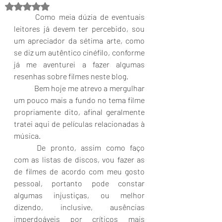
Avaliado com NaN de 5 estrelas.
	Como meia dúzia de eventuais 
leitores já devem ter percebido, sou 
um apreciador da sétima arte, como 
se diz um autêntico cinéfilo, conforme 
já me aventurei a fazer algumas 
resenhas sobre filmes neste blog.
	Bem hoje me atrevo a mergulhar 
um pouco mais a fundo no tema filme 
propriamente dito, afinal geralmente 
tratei aqui de películas relacionadas à 
música.
	De pronto, assim como faço 
com as listas de discos, vou fazer as 
de filmes de acordo com meu gosto 
pessoal, portanto pode constar 
algumas injustiças, ou melhor 
dizendo, inclusive, ausências 
imperdoáveis por críticos mais 