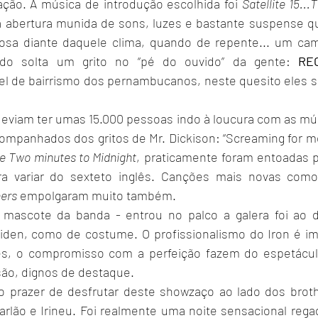
ação. A música de introdução escolhida foi 
Satellite 15...
abertura munida de sons, luzes e bastante suspense qu
iosa diante daquele clima, quando de repente... um cam
do solta um grito no “pé do ouvido” da gente: 
RE
el de bairrismo dos pernambucanos, neste quesito eles sã
ompanhados dos gritos de Mr. Dickison: “Screaming for me
 e Two minutes to Midnight
, praticamente foram entoadas p
ra variar do sexteto inglês. Canções mais novas com
hers
 empolgaram muito também.
 
mascote da banda -
entrou no palco a galera foi ao de
iden, como de costume. O profissionalismo do Iron é im
es, o compromisso com a perfeição fazem do espetácul
ão, dignos de destaque.
arlão e Irineu. Foi realmente uma noite sensacional regad