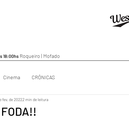
Roqueiro | Mofado
s 18:00hs
Cinema
CRÔNICAS
e fev. de 2022
2 min de leitura
 FODA!!
e 5 estrelas.