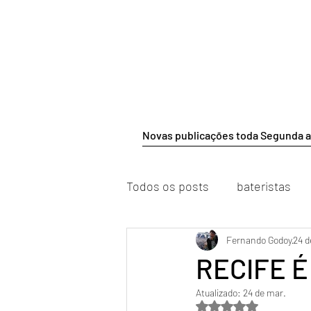
Novas publicações toda Segunda a
Todos os posts
bateristas
Fernando Godoy
24 d
RECIFE É
Atualizado:
24 de mar.
Avaliado com NaN d