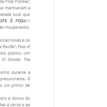
The Final Frontier
, 
e mantiveram a 
arada local que 
CIFE É FODA
!!! 
o insuperáveis, 
 Recife”. 
Fear of 
elo público. Um 
o 
El Dorado, The 
lírio durante a 
pressionante. O 
o um primor de 
as a cerva e ao 