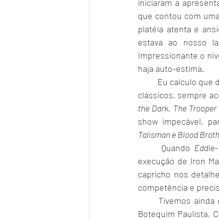
iniciaram a apresent
que contou com uma 
platéia atenta e ans
estava ao nosso la
Impressionante o nív
haja auto-estima.
	Eu calculo que deviam ter umas 15.000 pessoas indo à loucura com as músicas novas e os 
clássicos, sempre ac
the Dark, The Trooper
show impecável, pa
Talisman e Blood Brot
 	Quando 
Eddie-
execução de Iron Ma
capricho nos detalh
competência e precis
	Tivemos ainda o prazer de desfrutar deste showzaço ao lado dos brothers e donos do 
Botequim Paulista, C