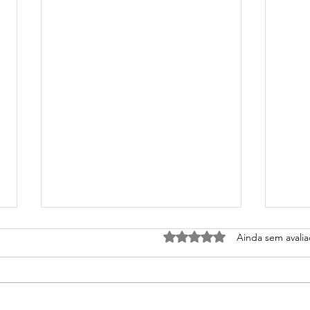
Avaliado com 0 de 5 estrela
Ainda sem avali