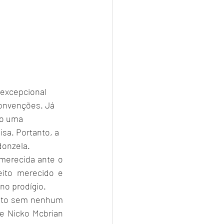
 excepcional 
onvenções. Já 
do uma 
a. Portanto, a 
donzela.
merecida ante o 
ito merecido e 
no prodígio.
e Nicko Mcbrian 