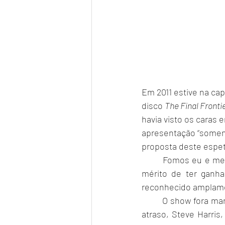
Em 2011 estive na cap
disco 
The Final Fronti
havia visto os caras
apresentação “soment
proposta deste espe
	Fomos eu e me
mérito de ter ganh
reconhecido amplamen
	O show fora marcado para iniciar às 20:00 hs. E na hora prevista, em ponto sem nenhum 
atraso, Steve Harris