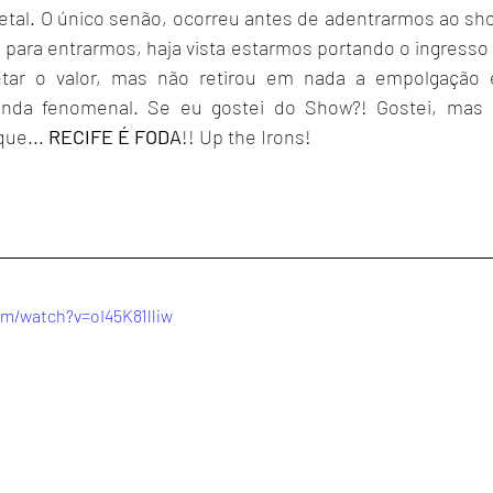
tal. O único senão, ocorreu antes de adentrarmos ao show
 para entrarmos, haja vista estarmos portando o ingresso 
tar o valor, mas não retirou em nada a empolgação e
anda fenomenal. Se eu gostei do Show?! Gostei, mas
ue... 
RECIFE É FODA
!! Up the Irons!
m/watch?v=oI45K81lliw