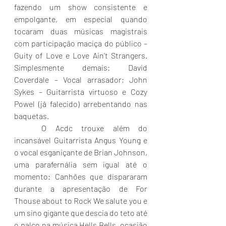
fazendo um show consistente e 
empolgante, em especial quando 
tocaram duas músicas magistrais 
com participação maciça do público – 
Guity of Love e Love Ain’t Strangers. 
Simplesmente demais: David 
Coverdale – Vocal arrasador; John 
Sykes – Guitarrista virtuoso e Cozy 
Powel (já falecido) arrebentando nas 
baquetas. 
	O Acdc trouxe além do 
incansável Guitarrista Angus Young e 
o vocal esganiçante de Brian Johnson, 
uma parafernália sem igual até o 
momento: Canhões que dispararam 
durante a apresentação de For 
Thouse about to Rock We salute you e 
um sino gigante que descia do teto até 
o palco na música Hells Bells, ocasião 