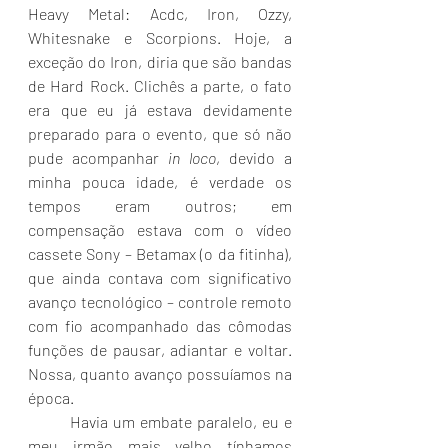
Heavy Metal: Acdc, Iron, Ozzy, 
Whitesnake e Scorpions. Hoje, a 
exceção do Iron, diria que são bandas 
de Hard Rock. Clichês a parte, o fato 
era que eu já estava devidamente 
preparado para o evento, que só não 
pude acompanhar 
in loco
, devido a 
minha pouca idade, é verdade os 
tempos eram outros; em 
compensação estava com o vídeo 
cassete Sony – Betamax (o da fitinha), 
que ainda contava com significativo 
avanço tecnológico – controle remoto 
com fio acompanhado das cômodas 
funções de pausar, adiantar e voltar. 
Nossa, quanto avanço possuíamos na 
época.
	Havia um embate paralelo, eu e 
meu irmão mais velho tínhamos 