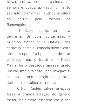
trevas estava com o carisma de 
sempre e ousou ao vestir o manto 
sagrado do mengão, levando a galera 
ao delírio, pelo menos os 
flamenguistas.
	O Scorpions fez um show 
delirante. Os dois guitarristas – 
Rudolph Shenquer e Matias Jabs 
estavam demais, especialmente este 
último responsável por solos de tirar 
o fôlego, mas o frontman – Klaus 
Maine, foi o destaque, apresentando 
um carisma e talento vocal invejáveis, 
aliados a uma energia inesgotável, 
deixando o público extasiado.
	O Iron Maiden, talvez na época 
fosse a grande atração do gênero 
metal, haja vista estarem em plena 
turnê do recente álbum – Powerslave – 