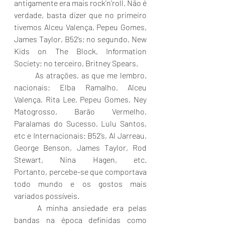
antigamente era mais rock’n’roll. Não é 
verdade, basta dizer que no primeiro 
tivemos Alceu Valença, Pepeu Gomes, 
James Taylor, B52’s; no segundo, New 
Kids on The Block, Information 
Society; no terceiro, Britney Spears.
	As atrações, as que me lembro, 
nacionais: Elba Ramalho, Alceu 
Valença, Rita Lee, Pepeu Gomes, Ney 
Matogrosso, Barão Vermelho, 
Paralamas do Sucesso, Lulu Santos, 
etc e Internacionais: B52’s, Al Jarreau, 
George Benson, James Taylor, Rod 
Stewart, Nina Hagen, etc. 					
Portanto, percebe-se que comportava 
todo mundo e os gostos mais 
variados possíveis.
	A minha ansiedade era pelas 
bandas na época definidas como 