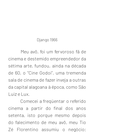
Django 1966
	Meu avô, foi um fervoroso fã de 
cinema e destemido empreendedor da 
sétima arte, fundou, ainda na década 
de 60, o “Cine Godoi”, uma tremenda 
sala de cinema de fazer inveja a outras 
da capital alagoana à época, como São 
Luiz e Lux.
	Comecei a freqüentar o referido 
cinema a partir do final dos anos 
setenta, isto porque mesmo depois 
do falecimento de meu avô, meu Tio 
Zé Florentino assumiu o negócio; 