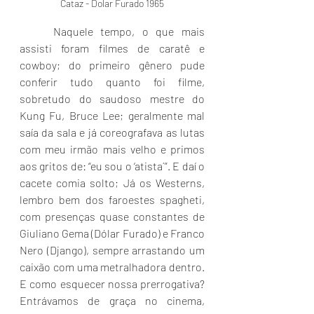
Cataz - Dolar Furado 1965
	Naquele tempo, o que mais 
assisti foram filmes de caratê e 
cowboy; do primeiro gênero pude 
conferir tudo quanto foi filme, 
sobretudo do saudoso mestre do 
Kung Fu, Bruce Lee; geralmente mal 
saía da sala e já coreografava as lutas 
com meu irmão mais velho e primos 
aos gritos de: “eu sou o ‘atista´”. E daí o 
cacete comia solto; Já os Westerns, 
lembro bem dos faroestes spagheti, 
com presenças quase constantes de 
Giuliano Gema (Dólar Furado) e Franco 
Nero (Django), sempre arrastando um 
caixão com uma metralhadora dentro. 
E como esquecer nossa prerrogativa? 
Entrávamos de graça no cinema, 