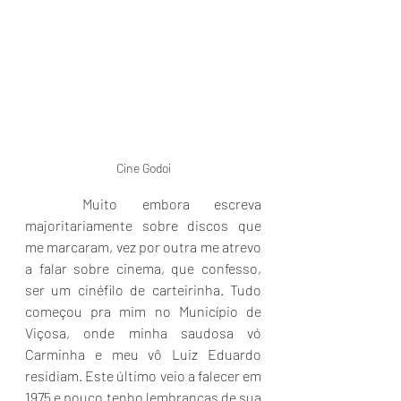
Cine Godoi
	Muito embora escreva 
majoritariamente sobre discos que 
me marcaram, vez por outra me atrevo 
a falar sobre cinema, que confesso, 
ser um cinéfilo de carteirinha. Tudo 
começou pra mim no Município de 
Viçosa, onde minha saudosa vó 
Carminha e meu vô Luiz Eduardo 
residiam. Este último veio a falecer em 
1975 e pouco tenho lembranças de sua 