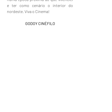
e ter como cenário o interior do 
nordeste. Viva o Cinema!
 GODOY CINÉFILO 
https://youtu.be/Ffq41nCVnMM?
si=Jw5xnocgjvbxh3QT
https://youtu.be/0PQPIs0AvMM?
si=iaztmd5yGJ29VRI3