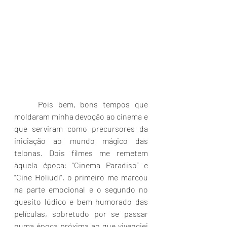
	Pois bem, bons tempos que 
moldaram minha devoção ao cinema e 
que serviram como precursores da 
iniciação ao mundo mágico das 
telonas. Dois filmes me remetem 
àquela época: “Cinema Paradiso” e 
“Cine Holiudi”, o primeiro me marcou 
na parte emocional e o segundo no 
quesito lúdico e bem humorado das 
películas, sobretudo por se passar 
numa época próxima ao que vivenciei 