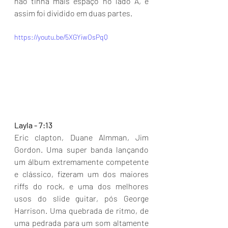
não tinha mais espaço no lado A, e 
assim foi dividido em duas partes. 
https://youtu.be/5XGYiwOsPqQ
Layla - 7:13
Eric clapton, Duane Almman, Jim 
Gordon. Uma super banda lançando 
um álbum extremamente competente 
e clássico, fizeram um dos maiores 
riffs do rock, e uma dos melhores 
usos do slide guitar, pós George 
Harrison. Uma quebrada de ritmo, de 
uma pedrada para um som altamente 