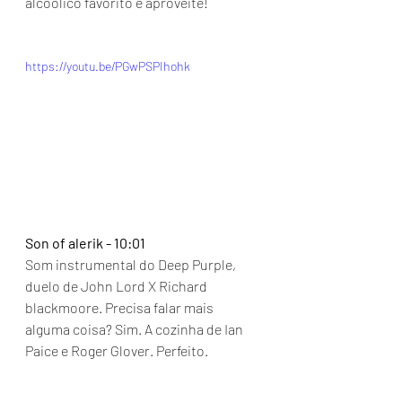
alcoólico favorito e aproveite!
https://youtu.be/PGwPSPIhohk
Son of alerik - 10:01
Som instrumental do Deep Purple, 
duelo de John Lord X Richard 
blackmoore. Precisa falar mais 
alguma coisa? Sim. A cozinha de Ian 
Paice e Roger Glover. Perfeito. 
https://youtu.be/9d6q3caSO0A