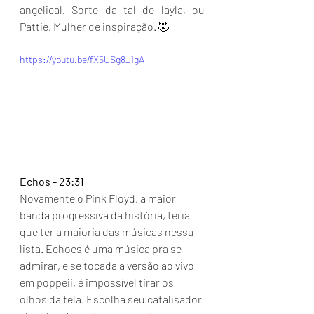
angelical. Sorte da tal de layla, ou 
Pattie. Mulher de inspiração. 🤣
https://youtu.be/fX5USg8_1gA
Echos - 23:31
Novamente o Pink Floyd, a maior 
banda progressiva da história, teria 
que ter a maioria das músicas nessa 
lista. Echoes é uma música pra se 
admirar, e se tocada a versão ao vivo 
em poppeii, é impossível tirar os 
olhos da tela. Escolha seu catalisador 