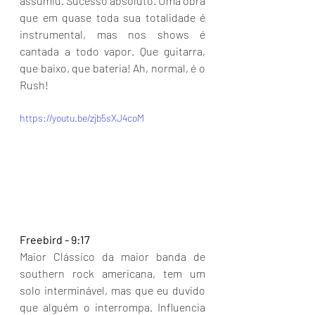
assumiu. Sucesso absoluto. Uma obra 
que em quase toda sua totalidade é 
instrumental, mas nos shows é 
cantada a todo vapor. Que guitarra, 
que baixo, que bateria! Ah, normal, é o 
Rush!
https://youtu.be/zjb5sXJ4coM
Freebird - 9:17
Maior Clássico da maior banda de 
southern rock americana, tem um 
solo interminável, mas que eu duvido 
que alguém o interrompa. Influencia 