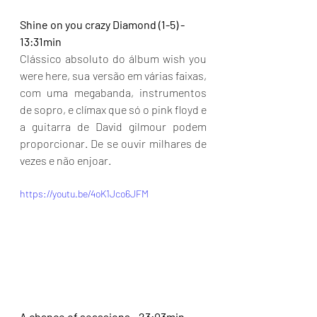
Shine on you crazy Diamond (1-5) - 
13:31min
Clássico absoluto do álbum wish you 
were here, sua versão em várias faixas, 
com uma megabanda, instrumentos 
de sopro, e clímax que só o pink floyd e 
a guitarra de David gilmour podem 
proporcionar. De se ouvir milhares de 
vezes e não enjoar.
https://youtu.be/4oK1Jco6JFM
A chance of seassions - 23:03min